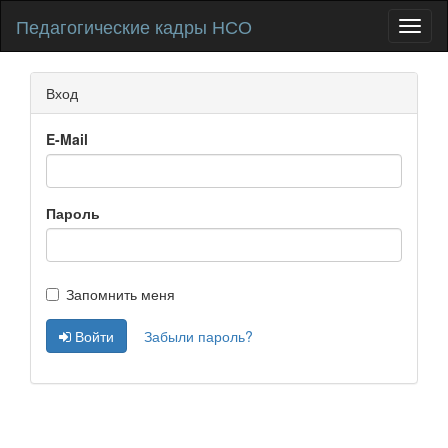
Педагогические кадры НСО
Toggl
naviga
Вход
E-Mail
Пароль
Запомнить меня
Войти
Забыли пароль?